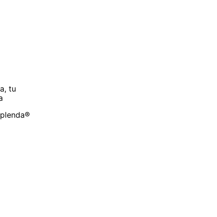
a, tu
a
Splenda®