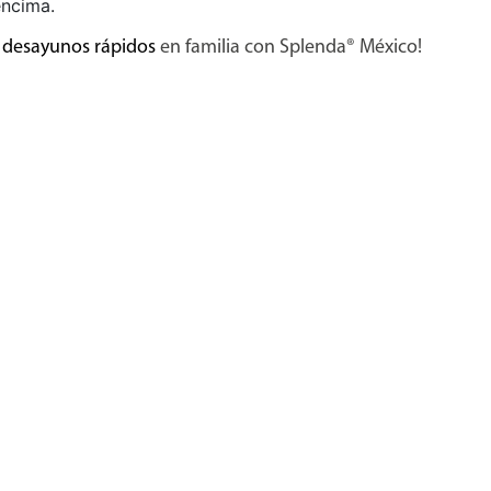
encima.
s
desayunos rápidos
en familia con Splenda® México!