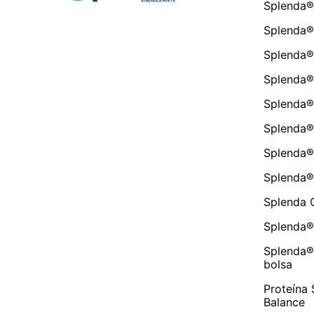
Splenda®
Splenda®
Splenda® 
Splenda®
Splenda®
Splenda
Splenda® 
Splenda®
Splenda O
Splenda®
Splenda®
bolsa
Proteína 
Balance